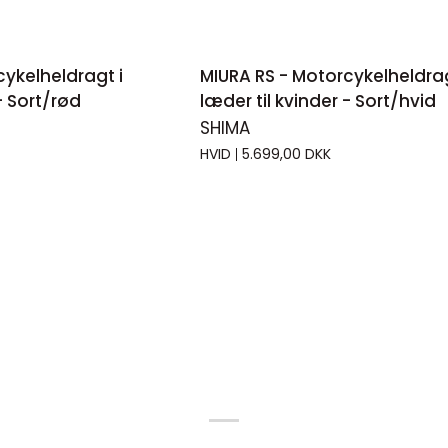
GT KIG
HURTIGT KIG
MIURA
cykelheldragt i
MIURA RS - Motorcykelheldrag
RS
- Sort/rød
læder til kvinder - Sort/hvid
-
SHIMA
agt
Motorcykelheldragt
HVID
5.699,00 DKK
i
læder
til
kvinder
-
Sort/hvid