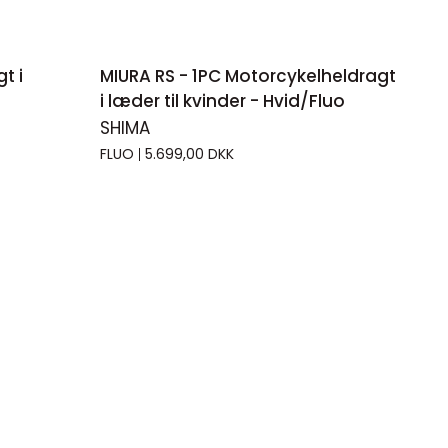
HURTIGT KIG
MIURA
t i
MIURA RS - 1PC Motorcykelheldragt
RS
i læder til kvinder - Hvid/Fluo
-
SHIMA
1PC
FLUO
5.699,00 DKK
Motorcykelheldragt
i
læder
til
kvinder
-
Hvid/Fluo