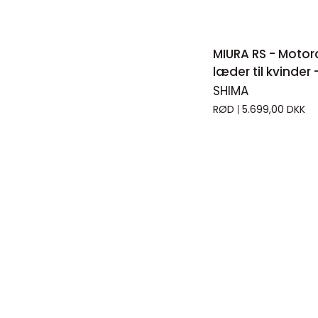
HURTI
MIURA
MIURA RS - Motor
RS
læder til kvinder 
-
SHIMA
Motorcykelheldr
RØD
5.699,00 DKK
i
læder
til
kvinder
-
Sort/rød