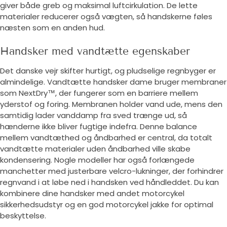
giver både greb og maksimal luftcirkulation. De lette
materialer reducerer også vægten, så handskerne føles
næsten som en anden hud.
Handsker med vandtætte egenskaber
Det danske vejr skifter hurtigt, og pludselige regnbyger er
almindelige. Vandtætte handsker dame bruger membraner
som NextDry™, der fungerer som en barriere mellem
yderstof og foring. Membranen holder vand ude, mens den
samtidig lader vanddamp fra sved trænge ud, så
hænderne ikke bliver fugtige indefra. Denne balance
mellem vandtæthed og åndbarhed er central, da totalt
vandtætte materialer uden åndbarhed ville skabe
kondensering. Nogle modeller har også forlængede
manchetter med justerbare velcro-lukninger, der forhindrer
regnvand i at løbe ned i handsken ved håndleddet. Du kan
kombinere dine handsker med andet motorcykel
sikkerhedsudstyr og en god motorcykel jakke for optimal
beskyttelse.