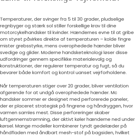
Temperaturer, der svinger fra 5 til 30 grader, pludselige
regnbyger og stærk sol stiller forskellige krav til dine
motorcykelhandsker til kvinder. Hændernes evne til at gribe
om styret påvirkes direkte af temperaturen – kolde fingre
mister grebsstyrke, mens overophedede hænder bliver
svedige og glider. Moderne handsketeknologi løser disse
udfordringer gennem specifikke materialevalg og
konstruktioner, der regulerer temperatur og fugt, så du
bevarer både komfort og kontrol uanset vejrforholdene.
Når temperaturen stiger over 20 grader, bliver ventilation
afgørende for at undgå overophedede hænder. Mc
handsker sommer er designet med perforerede paneler,
der er placeret strategisk på fingrene og håndryggen, hvor
varmen samles mest. Disse perforeringer skaber
luftgennemstrømning, der aktivt køler hænderne ned under
kørsel. Mange modeller kombinerer tyndt gedelæder på
håndfladen med åndbart mesh-stof på bagsiden, hvilket