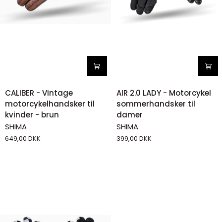
CALIBER
AIR
CALIBER - Vintage
AIR 2.0 LADY - Motorcykel
-
2.0
motorcykelhandsker til
sommerhandsker til
Vintage
LADY
kvinder - brun
damer
motorcykelhandsker
-
SHIMA
SHIMA
til
Motorcykel
649,00 DKK
399,00 DKK
kvinder
sommerhandsker
-
til
brun
damer