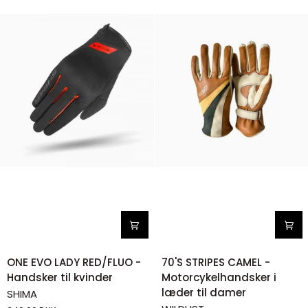
ONE
70'S
ONE EVO LADY RED/FLUO -
70'S STRIPES CAMEL -
EVO
STRIPES
Handsker til kvinder
Motorcykelhandsker i
LADY
CAMEL
læder til damer
SHIMA
RED/FLUO
-