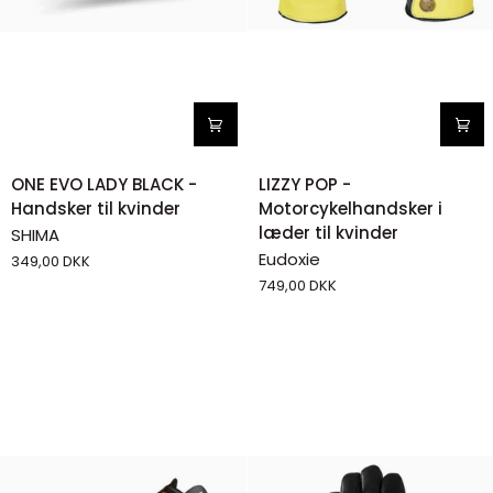
ONE
LIZZY
ONE EVO LADY BLACK -
LIZZY POP -
EVO
POP
Handsker til kvinder
Motorcykelhandsker i
LADY
-
læder til kvinder
SHIMA
BLACK
Motorcykelhandsker
Eudoxie
349,00 DKK
-
i
749,00 DKK
Handsker
læder
til
til
kvinder
kvinder