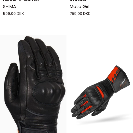
-
Motorcykelhandsker
SHIMA
Moto Girl
Motorcykelhandsker
til
599,00 DKK
759,00 DKK
i
kvinder
læder
til
damer