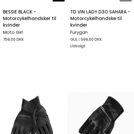
BESSIE
TD
BESSIE BLACK -
TD VIN LADY D3O SAHARA -
BLACK
VIN
Motorcykelhandsker til
Motorcykelhandske til
-
LADY
kvinder
kvinder
Motorcykelhandsker
D3O
Moto Girl
Furygan
til
SAHARA
759,00 DKK
GUL
599,00 DKK
kvinder
-
Udsolgt
Motorcykelhandske
til
kvinder