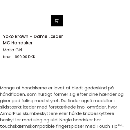
Yoko
Yoko Brown – Dame Læder
Brown
MC Handsker
–
Moto Girl
Dame
brun
699,00 DKK
Læder
MC
Handsker
Mange af handskerne er lavet af blødt gedeskind på
håndfladen, som hurtigt former sig efter dine hænder og
giver god føling med styret. Du finder også modeller i
slidstærkt læder med forstærkede kno-områder, hvor
ArmorPlus skumbeskyttere eller hårde knobeskyttere
beskytter mod slag og slid. Nogle handsker har
touchskærmskompatible fingerspidser med Touch Tip™-