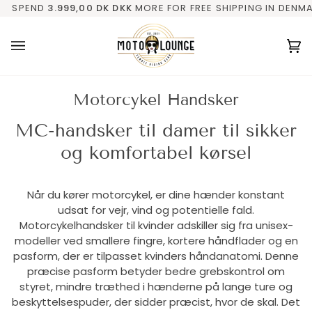
Gå
ING
999,00 DK
✓ KVINDELIG EJER
DKK
MORE FOR FREE SHIPPING IN DENMARK
✓ FRA FYN (DK)
✓ PERSONLIG
SPE
til
indhold
V
(0
Motorcykel Handsker
MC-handsker til damer til sikker
og komfortabel kørsel
Når du kører motorcykel, er dine hænder konstant
udsat for vejr, vind og potentielle fald.
Motorcykelhandsker til kvinder adskiller sig fra unisex-
modeller ved smallere fingre, kortere håndflader og en
pasform, der er tilpasset kvinders håndanatomi. Denne
præcise pasform betyder bedre grebskontrol om
styret, mindre træthed i hænderne på lange ture og
beskyttelsespuder, der sidder præcist, hvor de skal. Det