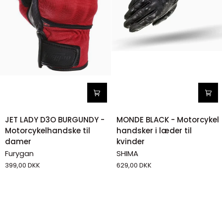
JET
MONDE
JET LADY D3O BURGUNDY -
MONDE BLACK - Motorcykel
LADY
BLACK
Motorcykelhandske til
handsker i læder til
D3O
-
damer
kvinder
BURGUNDY
Motorcykel
Furygan
SHIMA
-
handsker
399,00 DKK
629,00 DKK
Motorcykelhandske
i
til
læder
damer
til
kvinder