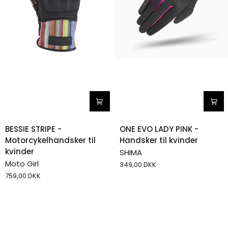
BESSIE
ONE
BESSIE STRIPE -
ONE EVO LADY PINK -
STRIPE
EVO
Motorcykelhandsker til
Handsker til kvinder
-
LADY
kvinder
SHIMA
Motorcykelhandsker
PINK
Moto Girl
349,00 DKK
til
-
759,00 DKK
kvinder
Handsker
til
kvinder