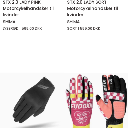
STX 2.0 LADY PINK -
STX 2.0 LADY SORT -
2.0
2.0
Motorcykelhandsker til
Motorcykelhandsker til
LADY
LADY
kvinder
kvinder
PINK
SORT
SHIMA
SHIMA
-
-
LYSERØD
599,00 DKK
SORT
599,00 DKK
Motorcykelhandsker
Motorcykelhandsker
til
til
kvinder
kvinder