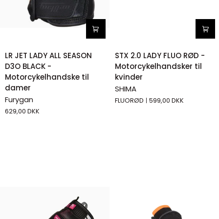
LR
STX
LR JET LADY ALL SEASON
STX 2.0 LADY FLUO RØD -
JET
2.0
D3O BLACK -
Motorcykelhandsker til
LADY
LADY
Motorcykelhandske til
kvinder
ALL
FLUO
damer
SHIMA
SEASON
RØD
Furygan
FLUORØD
599,00 DKK
D3O
-
629,00 DKK
BLACK
Motorcykelhandsker
-
til
Motorcykelhandske
kvinder
til
damer