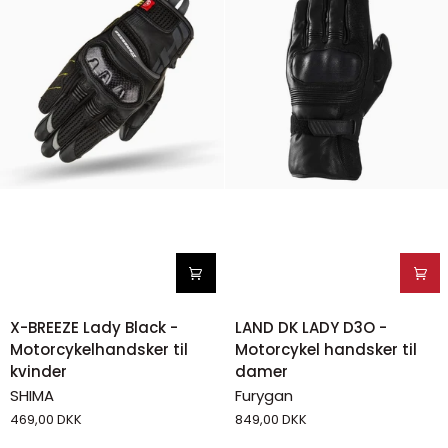
X-
LAND
X-BREEZE Lady Black -
LAND DK LADY D3O -
BREEZE
DK
Motorcykelhandsker til
Motorcykel handsker til
Lady
LADY
kvinder
damer
Black
D3O
SHIMA
Furygan
-
-
469,00 DKK
849,00 DKK
Motorcykelhandsker
Motorcykel