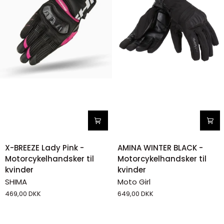
X-
AMINA
X-BREEZE Lady Pink -
AMINA WINTER BLACK -
BREEZE
WINTER
Motorcykelhandsker til
Motorcykelhandsker til
Lady
BLACK
kvinder
kvinder
Pink
-
SHIMA
Moto Girl
-
Motorcykelhandsker
469,00 DKK
649,00 DKK
Motorcykelhandsker
til
til
kvinder
kvinder