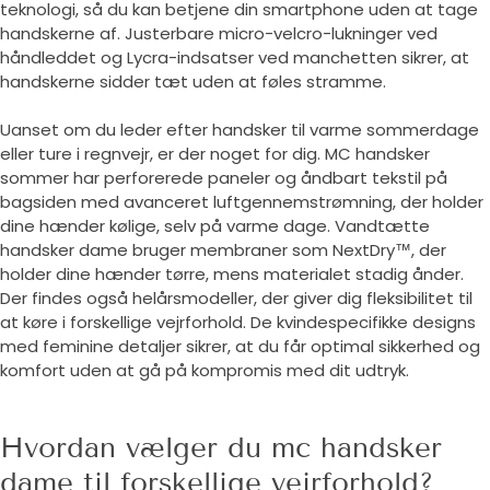
teknologi, så du kan betjene din smartphone uden at tage
handskerne af. Justerbare micro-velcro-lukninger ved
håndleddet og Lycra-indsatser ved manchetten sikrer, at
handskerne sidder tæt uden at føles stramme.
Uanset om du leder efter handsker til varme sommerdage
eller ture i regnvejr, er der noget for dig. MC handsker
sommer har perforerede paneler og åndbart tekstil på
bagsiden med avanceret luftgennemstrømning, der holder
dine hænder kølige, selv på varme dage. Vandtætte
handsker dame bruger membraner som NextDry™, der
holder dine hænder tørre, mens materialet stadig ånder.
Der findes også helårsmodeller, der giver dig fleksibilitet til
at køre i forskellige vejrforhold. De kvindespecifikke designs
med feminine detaljer sikrer, at du får optimal sikkerhed og
komfort uden at gå på kompromis med dit udtryk.
Hvordan vælger du mc handsker
dame til forskellige vejrforhold?