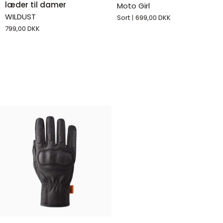
WHITE
–
læder til damer
Moto Girl
-
Dame
WILDUST
Sort
699,00 DKK
Motorcykelhandsker
Læder
799,00 DKK
i
MC
læder
Handsker
til
damer