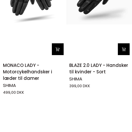
MONACO
BLAZE
MONACO LADY -
BLAZE 2.0 LADY - Handsker
LADY
2.0
Motorcykelhandsker i
til kvinder - Sort
-
LADY
læder til damer
SHIMA
Motorcykelhandsker
-
SHIMA
399,00 DKK
i
Handsker
499,00 DKK
læder
til
til
kvinder
damer
-
Sort