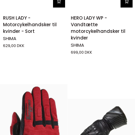
RUSH
HERO
RUSH LADY -
HERO LADY WP -
LADY
LADY
Motorcykelhandsker til
Vandtætte
-
WP
kvinder - Sort
motorcykelhandsker til
Motorcykelhandsker
-
kvinder
SHIMA
til
Vandtætte
SHIMA
629,00 DKK
kvinder
motorcykelhandsker
699,00 DKK
-
til
Sort
kvinder