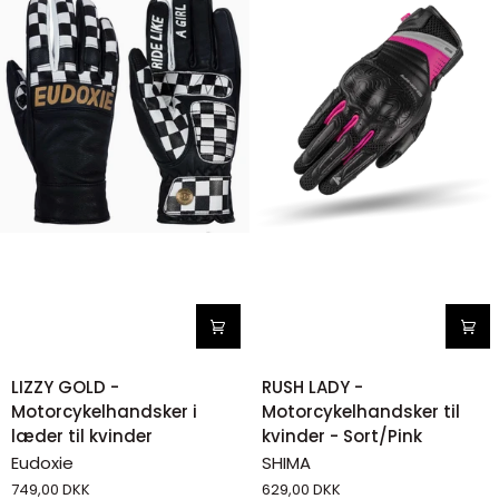
LIZZY
RUSH
LIZZY GOLD -
RUSH LADY -
GOLD
LADY
Motorcykelhandsker i
Motorcykelhandsker til
-
-
læder til kvinder
kvinder - Sort/Pink
Motorcykelhandsker
Motorcykelhandsker
Eudoxie
SHIMA
i
til
749,00 DKK
629,00 DKK