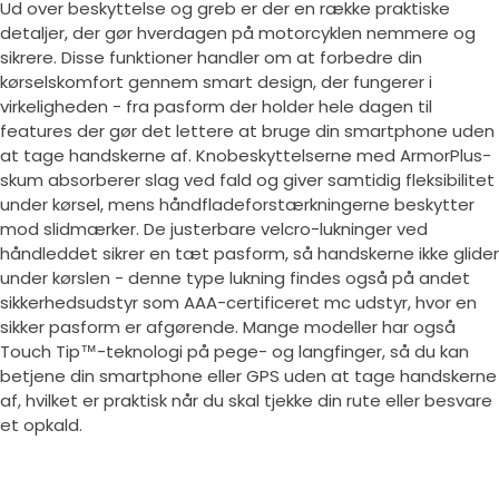
Ud over beskyttelse og greb er der en række praktiske
detaljer, der gør hverdagen på motorcyklen nemmere og
sikrere. Disse funktioner handler om at forbedre din
kørselskomfort gennem smart design, der fungerer i
virkeligheden - fra pasform der holder hele dagen til
features der gør det lettere at bruge din smartphone uden
at tage handskerne af. Knobeskyttelserne med ArmorPlus-
skum absorberer slag ved fald og giver samtidig fleksibilitet
under kørsel, mens håndfladeforstærkningerne beskytter
mod slidmærker. De justerbare velcro-lukninger ved
håndleddet sikrer en tæt pasform, så handskerne ikke glider
under kørslen - denne type lukning findes også på andet
sikkerhedsudstyr som AAA-certificeret mc udstyr, hvor en
sikker pasform er afgørende. Mange modeller har også
Touch Tip™-teknologi på pege- og langfinger, så du kan
betjene din smartphone eller GPS uden at tage handskerne
af, hvilket er praktisk når du skal tjekke din rute eller besvare
et opkald.