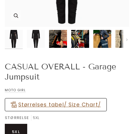
Næs
CASUAL OVERALL - Garage
Jumpsuit
MOTO GIRL
Størrelses tabel/ Size Chart/
STØRRELSE
5XL
5XL