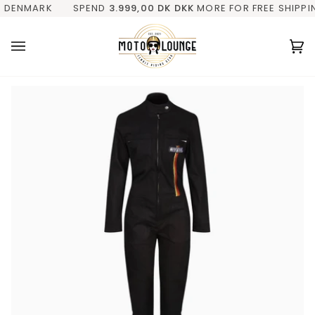
Gå
DENMARK
ING
✓ KVINDELIG EJER
SPEND
3.999,00 DK
✓ FRA FYN (DK)
DKK
MORE FOR FREE SHIPPING 
✓ PERSONLIG
til
indhold
V
(0