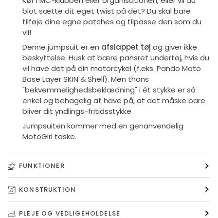
Kør i MC-klubben eller organisationen, eller vil du
blot sætte dit eget twist på det? Du skal bare
tilføje dine egne patches og tilpasse den som du
vil!
Denne jumpsuit er en
afslappet tøj
og giver ikke
beskyttelse. Husk at bære pansret undertøj, hvis du
vil have det på din motorcykel (f.eks. Pando Moto
Base Layer SKIN & Shell). Men t
hans
"bekvemmelighedsbeklædning" i ét stykke er så
enkel og behagelig at have på, at det måske bare
bliver dit yndlings-fritidsstykke.
Jumpsuiten kommer med en genanvendelig
MotoGirl taske.
FUNKTIONER
KONSTRUKTION
PLEJE OG VEDLIGEHOLDELSE