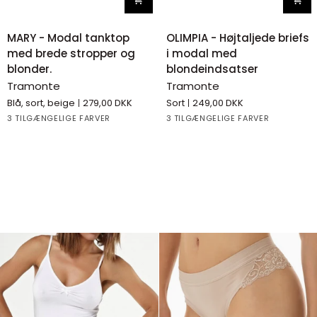
MARY
OLIMPIA
MARY - Modal tanktop
OLIMPIA - Højtaljede briefs
-
-
med brede stropper og
i modal med
Modal
Højtaljede
blonder.
blondeindsatser
tanktop
briefs
Tramonte
Tramonte
med
i
Blå, sort, beige
279,00 DKK
Sort
249,00 DKK
brede
modal
Black
Beige
Blue
White
Black
Beige
3 TILGÆNGELIGE FARVER
3 TILGÆNGELIGE FARVER
stropper
med
og
blondeindsatser
blonder.