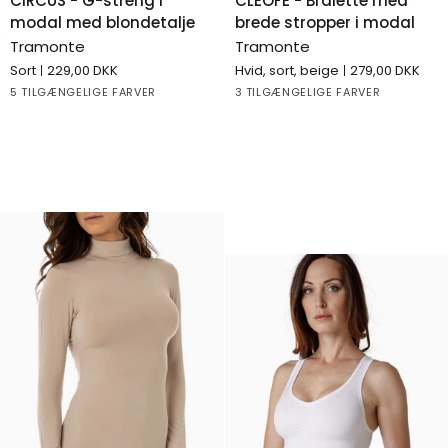
CIRCUS - G-streng i
CLEOFE - Bralette med
-
-
modal med blondetalje
brede stropper i modal
G-
Bralette
Tramonte
Tramonte
streng
med
Sort
229,00 DKK
Hvid, sort, beige
279,00 DKK
i
brede
White
Black
Beige
Blue
GREY
White
Black
Beige
5 TILGÆNGELIGE FARVER
3 TILGÆNGELIGE FARVER
modal
stropper
med
i
blondetalje
modal