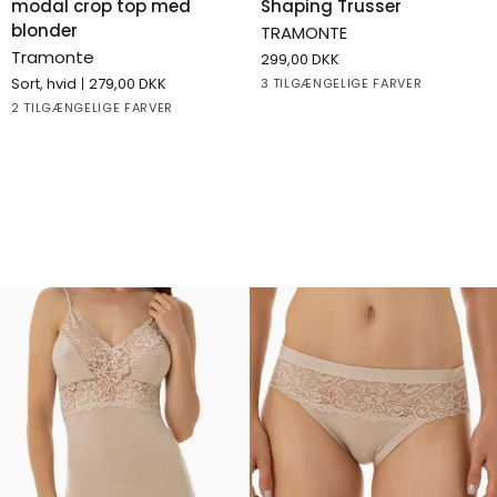
modal crop top med
Shaping Trusser
Smalle
Højtaljede
blonder
TRAMONTE
stropper
Shaping
Tramonte
299,00 DKK
modal
Trusser
Sort, hvid
279,00 DKK
Beige
Black
White
3 TILGÆNGELIGE FARVER
crop
Black
White
2 TILGÆNGELIGE FARVER
top
med
blonder