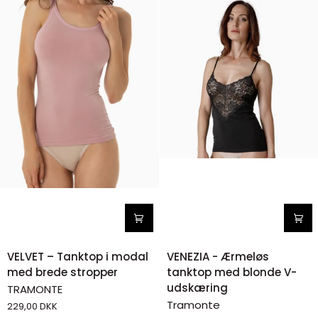
VELVET
VENEZIA
VELVET – Tanktop i modal
VENEZIA - Ærmeløs
–
-
med brede stropper
tanktop med blonde V-
Tanktop
Ærmeløs
udskæring
TRAMONTE
i
tanktop
Tramonte
229,00 DKK
modal
med