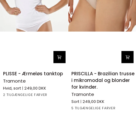
PLISSE
PRISCILLA
PLISSE - Ærmeløs tanktop
PRISCILLA - Brazilian trusse
-
-
i mikromodal og blonder
Tramonte
Ærmeløs
Brazilian
for kvinder.
Hvid, sort
249,00 DKK
tanktop
trusse
Tramonte
White
Black
2 TILGÆNGELIGE FARVER
i
Sort
249,00 DKK
mikromodal
White
Black
Beige
Blue
GREY
5 TILGÆNGELIGE FARVER
og
blonder
for
kvinder.