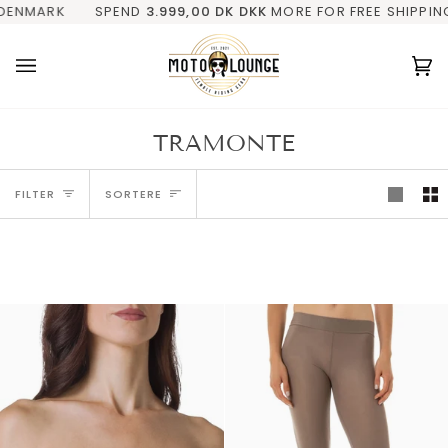
Gå
ING
SPEND
✓ KVINDELIG EJER
3.999,00 DK
DKK
MORE FOR FREE SHIPPING IN DEN
✓ FRA FYN (DK)
✓ PERSONLIG
til
indhold
V
(0
TRAMONTE
Sortere
FILTER
SORTERE