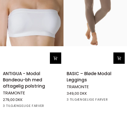
ANTIGUA
BASIC
ANTIGUA - Modal
BASIC – Bløde Modal
-
–
Bandeau-bh med
Leggings
Modal
Bløde
aftagelig polstring
TRAMONTE
Bandeau-
Modal
TRAMONTE
349,00 DKK
bh
Leggings
279,00 DKK
Beige
Grey
Black
3 TILGÆNGELIGE FARVER
med
White
Black
Beige
3 TILGÆNGELIGE FARVER
aftagelig
polstring