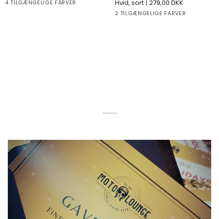
Pink
Black
White
Beige
Hvid, sort
279,00 DKK
4 TILGÆNGELIGE FARVER
med
blonde
White
Black
2 TILGÆNGELIGE FARVER
brede
V-
stropper
udskæring