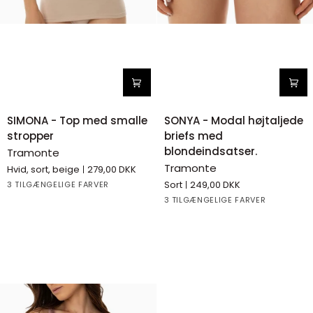
SIMONA
SONYA
SIMONA - Top med smalle
SONYA - Modal højtaljede
-
-
stropper
briefs med
Top
Modal
blondeindsatser.
Tramonte
med
højtaljede
Tramonte
Hvid, sort, beige
279,00 DKK
smalle
briefs
White
Black
Beige
Sort
249,00 DKK
3 TILGÆNGELIGE FARVER
stropper
med
White
Black
Beige
3 TILGÆNGELIGE FARVER
blondeindsatser.