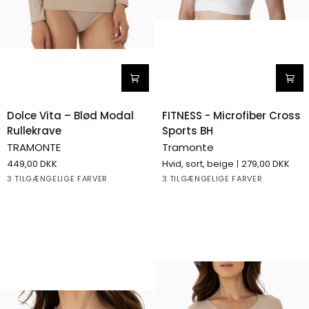
Dolce
FITNESS
Dolce Vita – Blød Modal
FITNESS - Microfiber Cross
Vita
-
Rullekrave
Sports BH
–
Microfiber
TRAMONTE
Tramonte
Blød
Cross
449,00 DKK
Hvid, sort, beige
279,00 DKK
Modal
Sports
Beige
Black
Grey
White
Black
Beige
3 TILGÆNGELIGE FARVER
3 TILGÆNGELIGE FARVER
Rullekrave
BH