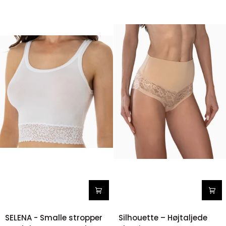
SELENA
Silhouette
SELENA - Smalle stropper
Silhouette – Højtaljede
-
–