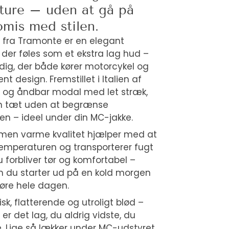
 ture – uden at gå på
mis med stilen.
a fra Tramonte er en elegant
, der føles som et ekstra lag hud –
l dig, der både kører motorcykel og
rent design. Fremstillet i Italien af
d og åndbar modal med let stræk,
n tæt uden at begrænse
n – ideel under din MC-jakke.
 men varme kvalitet hjælper med at
temperaturen og transporterer fugt
 forbliver tør og komfortabel –
 du starter ud på en kold morgen
 køre hele dagen.
isk, flatterende og utroligt blød –
 er det lag, du aldrig vidste, du
 Lige så lækker under MC-udstyret