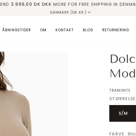
PEND
✓ HURTIG LEVERING
3.999,00 DK
DKK
MORE FOR FREE SHIPPING IN DENMA
✓ KVINDELIG EJER
✓ FRA FY
DANMARK (DK KR.)
betalin
ÅBNINGSTIDER
OM
KONTAKT
BLOG
RETURNERING
Dolc
Moda
TRAMONTE
STØRRELSE
S/M
FARVE
Bla