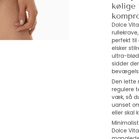
kølige
kompro
Dolce Vit
rullekrave
perfekt ti
elsker stil
ultra-blø
sidder de
bevægelse
Den lette
regulere 
væk, så du
uanset om
eller skal
Minimalist
Dolce Vita
manglede.