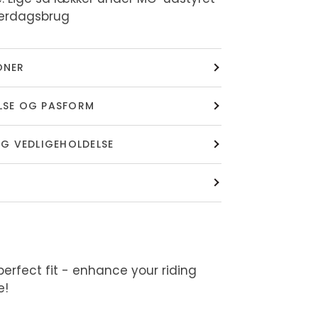
verdagsbrug
ONER
LSE OG PASFORM
OG VEDLIGEHOLDELSE
perfect fit - enhance your riding
e!