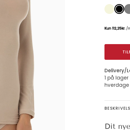
Beige
Black
Gr
TIL
Delivery/L
1 på lager
hverdage
BESKRIVEL
Dit nye