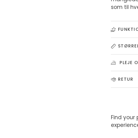
som til h
FUNKTI
STØRRE
PLEJE 
RETUR
Find your 
experienc