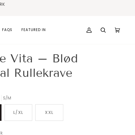
RK
N (DK)
✓ PERSONLIG SERVICE
✓ VORES PERSONAL
gsmiddel
FAQS
FEATURED IN
Min
Søg
Vogn
(0)
konto
e Vita – Blød
l Rullekrave
S/M
L/XL
XXL
ck