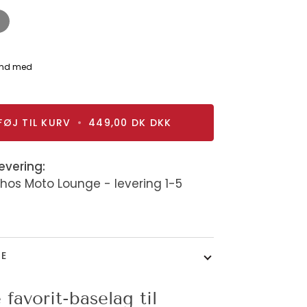
ey
FØJ TIL KURV
•
449,00 DK
DKK
evering:
 hos Moto Lounge - levering 1-5
SE
 favorit-baselag til