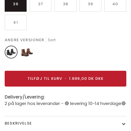
36
37
38
39
40
41
ANDRE VERSIONER
Sort
Sort
Brun
TILFØJ TIL KURV
•
1.699,00 DK
DKK
Delivery/Levering:
2 på lager hos leverandør - 🔴 levering 10-14 hverdage🔴
BESKRIVELSE