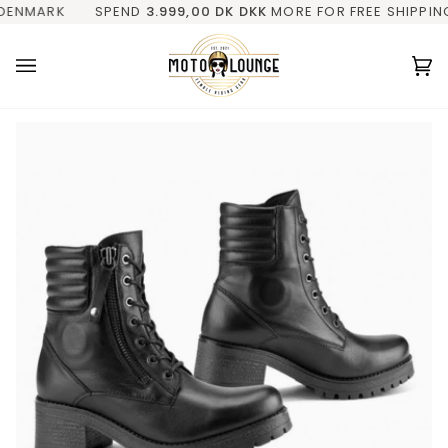
Gå
MARK
ING
✓ KVINDELIG EJER
SPEND
3.999,00 DK
DKK
✓ FRA FYN (DK)
MORE FOR FREE SHIPPING IN
✓ PERSONLIG
til
indhold
V
(0